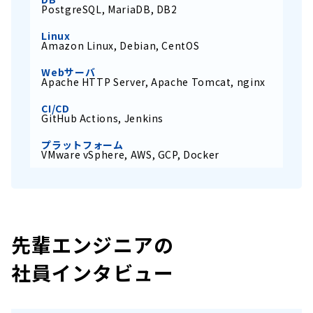
PostgreSQL, MariaDB, DB2
Linux
Amazon Linux, Debian, CentOS
Webサーバ
Apache HTTP Server, Apache Tomcat, nginx
CI/CD
GitHub Actions, Jenkins
プラットフォーム
VMware vSphere, AWS, GCP, Docker
先輩エンジニアの
社員インタビュー