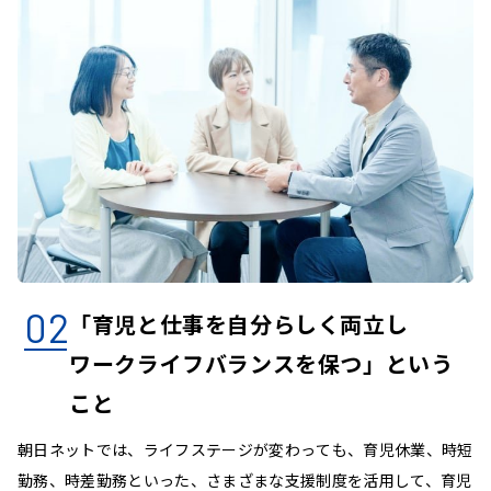
02
「育児と仕事を自分らしく両立し
い
ワークライフバランスを保つ」という
こと
、チ
朝日ネットでは、ライフステージが変わっても、育児休業、時短
朝
回
勤務、時差勤務といった、さまざまな支援制度を活用して、育児
日