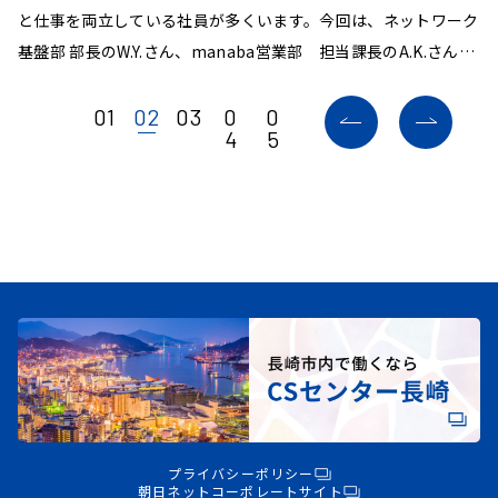
め
と仕事を両立している社員が多くいます。今回は、ネットワーク
社
想
基盤部 部長のW.Y.さん、manaba営業部 担当課長のA.K.さん、
m
。
経営管理部のY.A.さんに、朝日ネットにおけるママ・パパ社員の
環
働き方や安心して働ける職場環境についてお話を聞きました。
話
01
02
03
0
0
4
5
プライバシーポリシー
朝日ネットコーポレートサイト