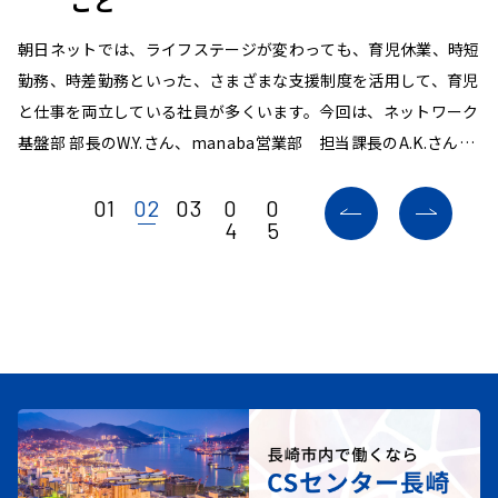
こと
、チ
朝日ネットでは、ライフステージが変わっても、育児休業、時短
朝
回
勤務、時差勤務といった、さまざまな支援制度を活用して、育児
日
め
と仕事を両立している社員が多くいます。今回は、ネットワーク
社
想
基盤部 部長のW.Y.さん、manaba営業部 担当課長のA.K.さん、
m
。
経営管理部のY.A.さんに、朝日ネットにおけるママ・パパ社員の
環
働き方や安心して働ける職場環境についてお話を聞きました。
話
01
02
03
0
0
4
5